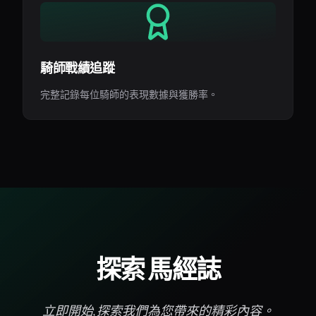
騎師戰績追蹤
完整記錄每位騎師的表現數據與獲勝率。
探索 馬經誌
立即開始,探索我們為您帶來的精彩內容。