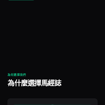
為何選擇我們
為什麼選擇馬經誌