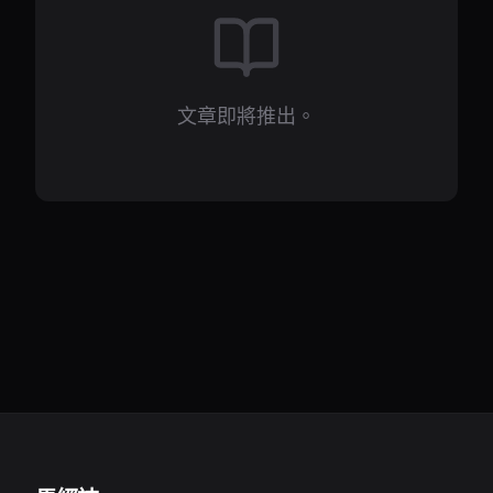
文章即將推出。