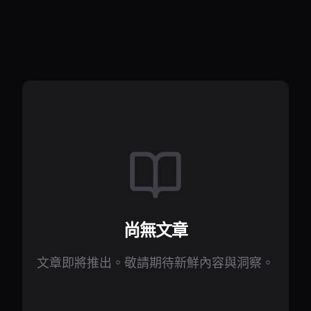
尚無文章
文章即將推出。敬請期待新鮮內容與洞察。